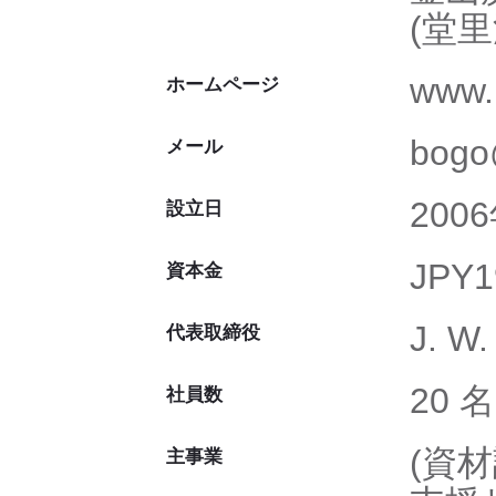
(堂里洞
www.
ホームページ
bogo
メール
200
設立日
JPY1
資本金
J. W.
代表取締役
20 名
社員数
(資
主事業