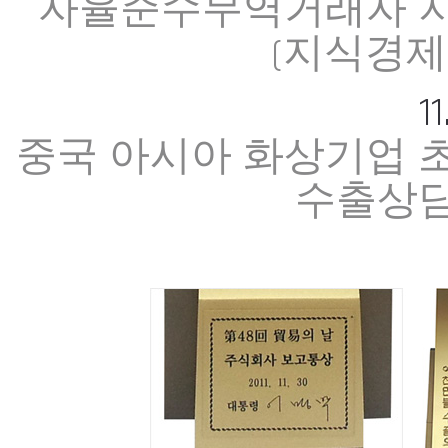
자율준수무역거래자 
(지식경제
11
중국 아시아 화상기업 
수출상