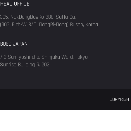
HEAD OFFICE
305, NakDongDaeRo-388, SaHa-Gu,
(306, Rich-W B/D, DangRi-Dong) Busan, Korea
BOGO JAPAN
7-3 Sumiyoshi-cho, Shinjuku Ward, Tokyo
Sunrise Building R. 202
COPYRIGHT