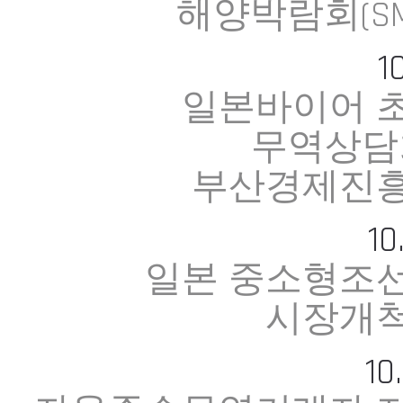
해양박람회(SM
10
일본바이어 
무역상담
부산경제진
10
일본 중소형조
시장개
10